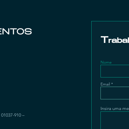
T
raba
Nome
Email
Insira uma m
 01037-910 –