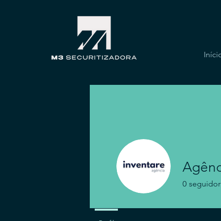
Iníci
Agênc
0
seguidor